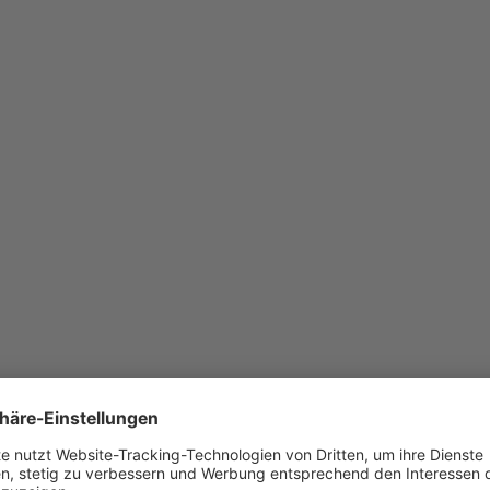
taikanlage wurde auf dem „Haus der Energi
 polykristallinen Modulen hat die Anlage ei
ng von 99.825 kWp.
he beträgt ca. 617 m²