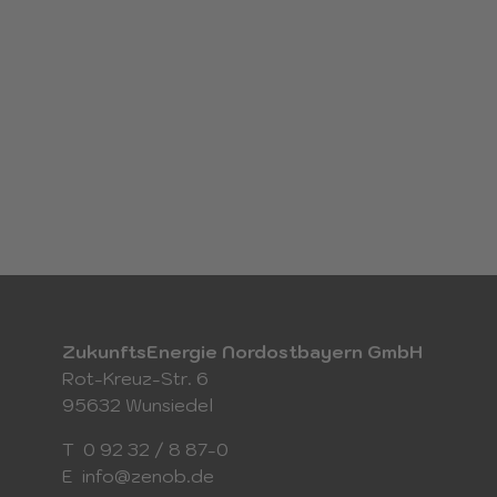
0 92 32 / 8 87
info@zenob.de
ZukunftsEnergie Nordostbayern GmbH
Rot-Kreuz-Str. 6
95632 Wunsiedel
T
0 92 32 / 8 87-0
E
info@zenob.de