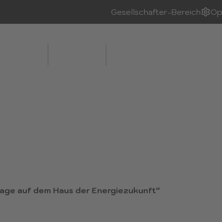
Gesellschafter-Bereich
Op
-Mobilität
ZENOB PV
WINOB
Karriere
F DEM HAUS DER
FT
age auf dem Haus der Energiezukunft“