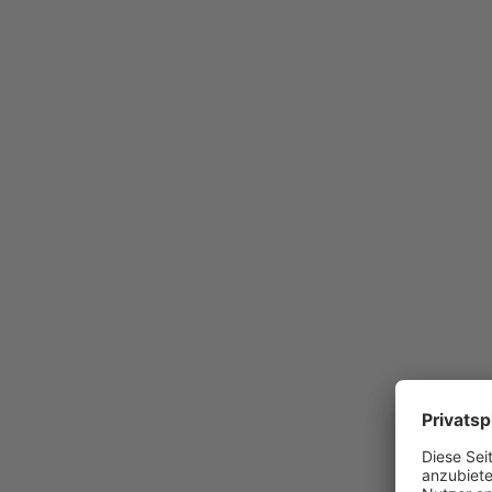
Die Photovol
errichtet.
Mit 363 Stück
Gesamtleistu
Die Modulfläc