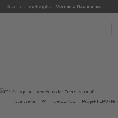
Sie sind eingeloggt als
Vorname
Nachname
.
Wir – die ZENOB
Ziele & Leistungsfelder
E
PV-ANLAGE AU
ENERGIEZUKUN
Startseite
Wir – die ZENOB
Projekt „PV-Anl