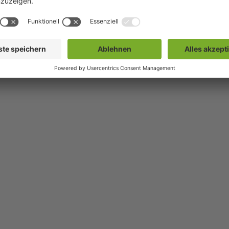
emeinsam mit uns die ZukunftsEnergie für Nordostbay