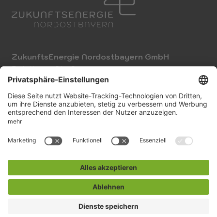
ZukunftsEnergie Nordostbayern GmbH
Rot-Kreuz-Str. 6
95632 Wunsiedel
T
0 92 32 / 8 87-0
E
info@zenob.de
Impressum
Datenschutz