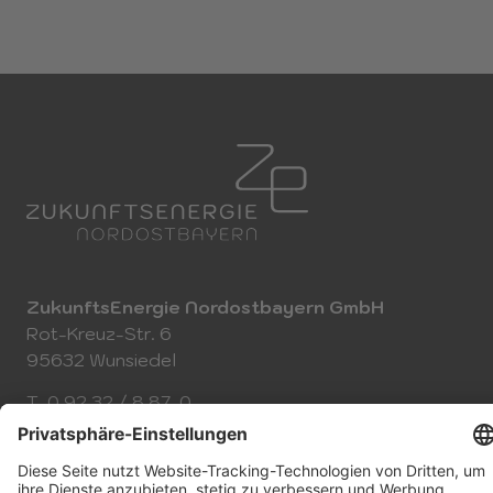
ZukunftsEnergie Nordostbayern GmbH
Rot-Kreuz-Str. 6
95632 Wunsiedel
T
0 92 32 / 8 87-0
E
info@zenob.de