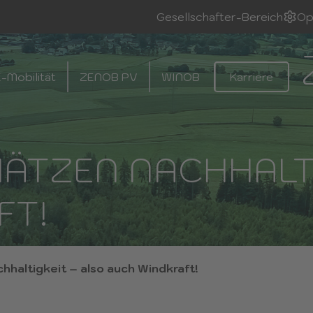
Gesellschafter-Bereich
Op
-Mobilität
ZENOB PV
WINOB
Karriere
ÄTZEN NACHHALTI
FT!
hhaltigkeit – also auch Windkraft!