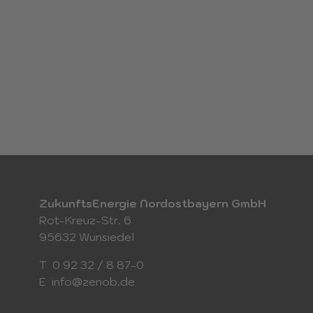
ZukunftsEnergie Nordostbayern GmbH
Rot-Kreuz-Str. 6
95632 Wunsiedel
T
0 92 32 / 8 87-0
E
info@zenob.de